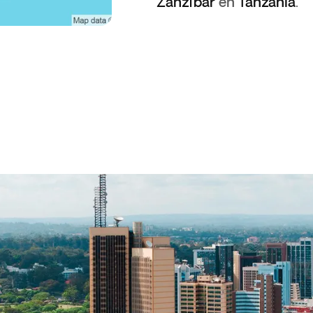
Zanzíbar
en
Tanzania
.