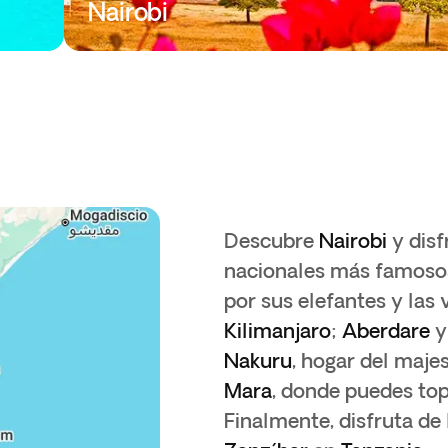
Nairobi
Descubre
Nairobi
y disf
nacionales más famoso
por sus elefantes y las 
Kilimanjaro
;
Aberdare
y
Nakuru
,
hogar del maje
Mara
, donde puedes to
Finalmente, disfruta de 