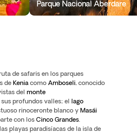
Parque Nacional Aberdare
ruta de safaris en los parques
s de
Kenia
como
Amboseli
, conocido
vistas del
monte
 sus profundos valles; el
lago
stuoso rinoceronte blanco y
Masái
parte con los
Cinco
Grandes
.
las playas paradisíacas de la isla de