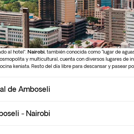
ado al hotel*.
Nairobi
, también conocida como "lugar de aguas
 Cosmopolita y multicultural, cuenta con diversos lugares de i
ocina keniata. Resto del día libre para descansar y pasear po
 temprano a la llegada en el siguiente paso del proceso de re
nal de Amboseli
s añadirlos a la hora de hacer la reserva, ya que están sujeto
oseli - Nairobi