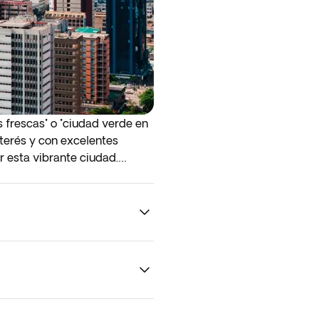
 frescas" o "ciudad verde en
nterés y con excelentes
r esta vibrante ciudad.
serva. Para poder garantizar
s a disponibilidad.