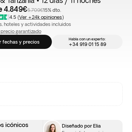
 & Tanzania • 12 días / 11 noches
e 4.849€
5.709€
15% dto.
4.5
(
Ver +24k opiniones
)
, hoteles y actividades incluidos
 precio garantizado
Habla con un experto:
r fechas y precios
+34 919 01 15 89
os icónicos
Diseñado por Elia