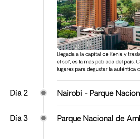
Llegada a la capital de Kenia y trasl
el sol", es la más poblada del país.
lugares para degustar la auténtica c
Alojamiento.
Día 2
* Posibilidad de agregar el check-in
Nairobi - Parque Nacio
los servicios extras, le recomendamo
Día 3
Parque Nacional de Amb