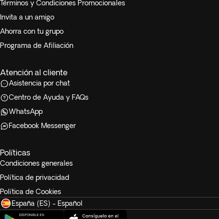
Términos y Condiciones Promocionales
Los niños que compartan habitación con sus padres podrán
Invita a un amigo
contar con un sofá cama, la cama extra no está garantizada
Ahorra con tu grupo
y queda sujeta a disponibilidad.
Programa de Afiliación
Atención al cliente
Asistencia por chat
Centro de Ayuda y FAQs
WhatsApp
Facebook Messenger
Políticas
Condiciones generales
Política de privacidad
Política de Cookies
España (ES) - Español