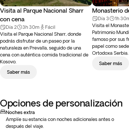
Visita al Parque Nacional Sharr
Monasterio d
con cena
Día 3
1h 30
Visita el Monaste
Día 2
3h 30m
Fácil
Patrimonio Mundi
Visita el Parque Nacional Sharr, donde
famoso por sus f
podrás disfrutar de un paseo por la
papel como sede h
naturaleza en Prevalla, seguido de una
Ortodoxa Serbia.
cena con auténtica comida tradicional de
Kosovo.
Saber más
Saber más
Opciones de personalización
Noches extra
Amplíe su estancia con noches adicionales antes o
después del viaje.