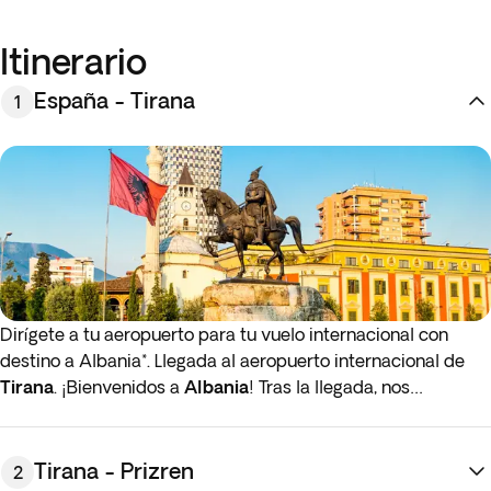
Itinerario
España - Tirana
1
Dirígete a tu aeropuerto para tu vuelo internacional con
destino a Albania*. Llegada al aeropuerto internacional de
Tirana
. ¡Bienvenidos a
Albania
! Tras la llegada, nos
trasladaremos al hotel. Una vez realizado el check-in,
dispondremos del resto del día libre para disfrutar a nuestro
aire. Alojamiento en Tirana.
Tirana - Prizren
2