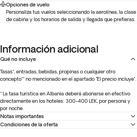
Opciones de vuelo
Personaliza tus vuelos seleccionando la aerolínea, la clase
de cabina y los horarios de salida y llegada que prefieras.
Información adicional
Qué no incluye
Tasas*, entradas, bebidas, propinas o cualquier otro
concepto** no mencionado en el apartado
"
El precio incluye".
*
La tasa turística en Albania deberá abonarse en efectivo
directamente en los hoteles: 300-400 LEK, por persona y
por noche.
Notas importantes
Condiciones de la oferta
* Si viajas con Ryanair o Wizz Air, te recomendamos que
hagas la facturación online en la web para evitar cargos