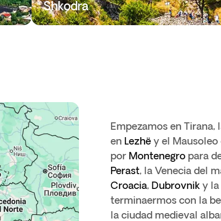
Shkodra
Empezamos en Tirana, l
en
Lezhë
y el Mausoleo
por
Montenegro
para de
Perast
, la Venecia del m
Croacia
,
Dubrovnik
y la
terminaermos con la be
la ciudad medieval alb