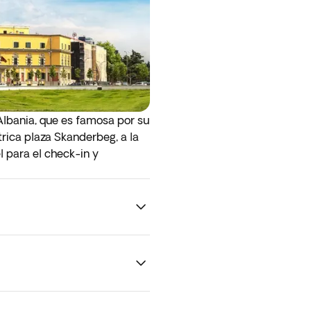
Albania, que es famosa por su
trica plaza Skanderbeg, a la
 para el check-in y
en la web para evitar cargos
gramada. La reserva incluye
ebajo del asiento delantero
uier equipaje extra que no
as adicionales en el