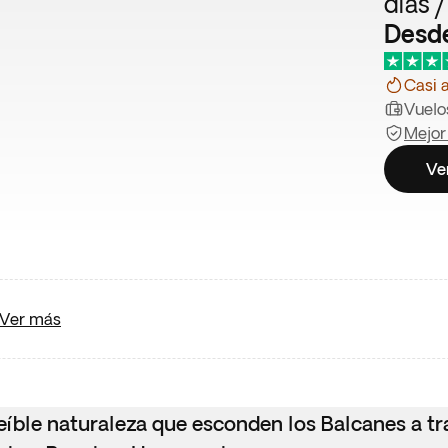
días 
Desde
Casi 
Vuelos
Mejor
Ve
Ver más
reíble naturaleza que esconden los Balcanes a tr