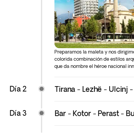
Preparamos la maleta y nos dirigimo
colorida combinación de estilos arqu
que da nombre el héroe nacional inm
descansar después del viaje. Alojam
Día 2
* Importante: si viajas con Ryanair
Tirana - Lezhë - Ulcinj -
adicionales. La facturación online e
solo una pieza de equipaje de mano
en el avión.
Día 3
Bar - Kotor - Perast - B
El equipaje adicional se puede comp
cumpla con las dimensiones especific