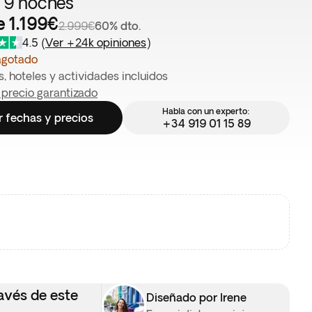
/ 9 noches
 1.199€
2.999€
60% dto.
4.5
(
Ver +24k opiniones
)
agotado
, hoteles y actividades incluidos
 precio garantizado
Habla con un experto:
r fechas y precios
+34 919 01 15 89
avés de este
Diseñado por Irene