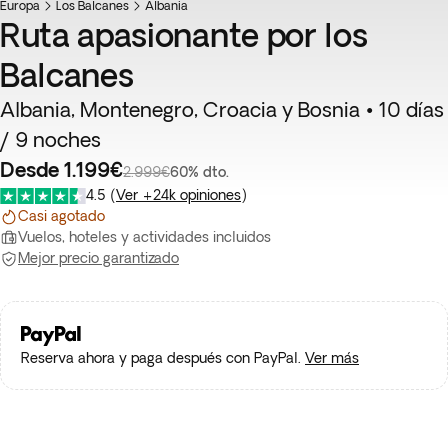
Europa
Oferta flash
Los Balcanes
Albania
Ruta apasionante por los
Balcanes
Albania, Montenegro, Croacia y Bosnia • 10 días
/ 9 noches
Desde 1.199€
2.999€
60% dto.
4.5
(
Ver +24k opiniones
)
Casi agotado
Vuelos, hoteles y actividades incluidos
Mejor precio garantizado
Reserva ahora y paga después con PayPal.
Ver más