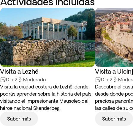
Actividades incluidas
Visita a Lezhë
Visita a Ulcinj
Día 2
Moderado
Día 2
Moder
Visita la ciudad costera de Lezhë, donde
Descubre el casti
podrás aprender sobre la historia del país
desde donde pod
visitando el impresionante Mausoleo del
preciosa panorám
héroe nacional Skenderbeg.
las calles de su 
Saber más
Saber más